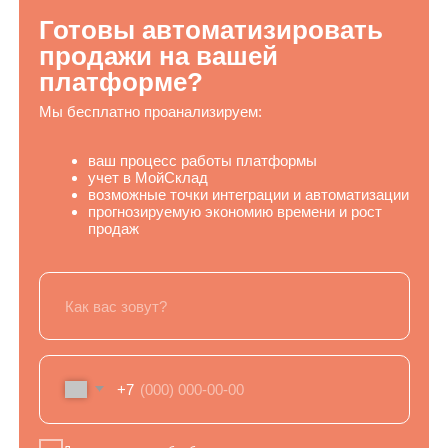
+7-(499)-113-69-94
info@tigratika.ru
Битрикс24
amoCRM
Услуги
Разработка виджетов для AmoCRM
Интеграции по API
Разработка технического задания
Разработка на Laravel и Vue.js
Разработка веб-приложений
Разработка Telegram-ботов
Разработка приложений и интеграций для Битрикс24
Интеграция с МойСклад
Интеграция поставщиков с маркетплейсами
Выгрузка каталога шин и дисков на маркетплейсы
Продукты