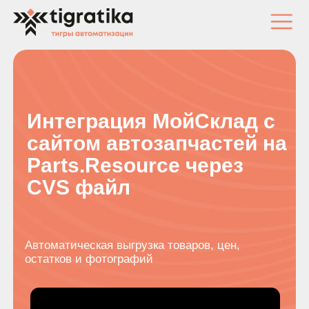
+7-(499)-113-69-94
Интеграция МойСклад с
сайтом автозапчастей на
Parts.Resource через
CVS файл
Автоматическая выгрузка товаров, цен,
остатков и фотографий