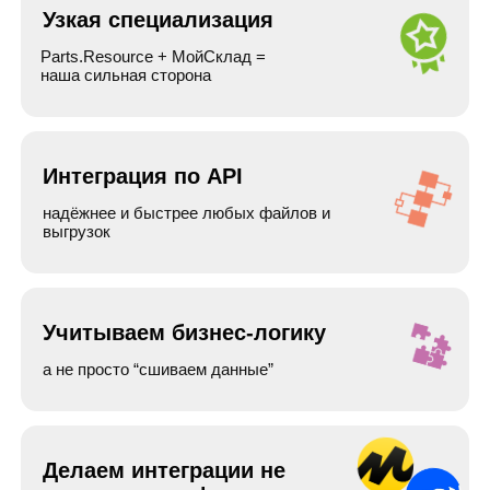
Задача
: Клиенту нужно было наладить стабильную
и быструю передачу данных из системы
«МойСклад»
на сайт интернет-магазина
автозапчастей, работающий на платформе
Parts.Resource
Что сделали:
Мы разработали интеграцию через CSV-файлы и
разделили процесс на два независимых потока:
- Обновление цен и остатков
- Обновление каталога и изображений
Результат:
- Каталог магазина всегда актуален: цены, остатки и
фото обновляются автоматически.
- Полностью исключена ручная загрузка товаров.
- Снижено количество ошибок в данных.
- Ускорена обработка больших объемов
номенклатуры.
- Поставщик и магазин работают с единой,
синхронизированной базой данных.
- Улучшено качество управления ассортиментом.