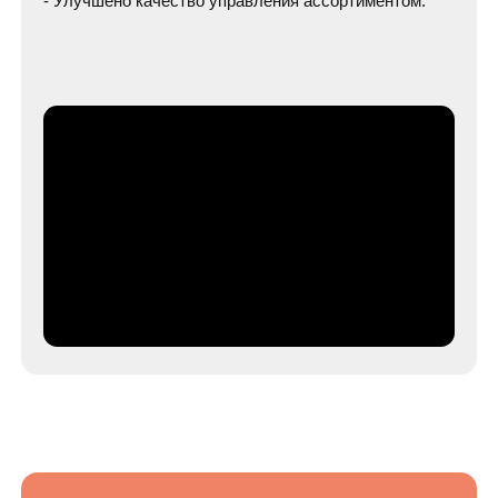
Другие наши
интеграции
и кейы
Ozon
Telegram-бот