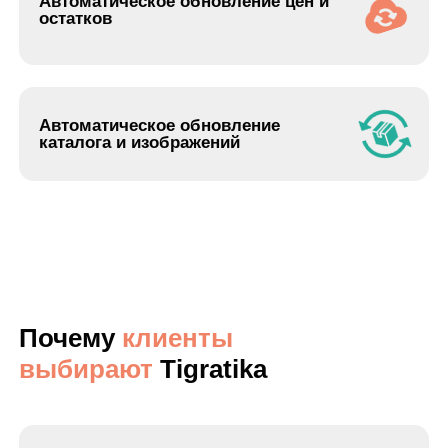
Делаем интеграции не
только с платформами
но и с маркетплейсами
Поддержка и сопровождение
после запуска
Кейс:
и
нтеграция
МойСклад с сайтом
автозапчастей на
Parts.Resource