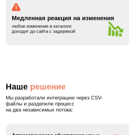
Почему
клиенты
выбирают
Tigratika
Узкая специализация
Parts.Resource + МойСклад =
наша сильная сторона
Интеграция по API
надёжнее и быстрее любых файлов и
выгрузок
Учитываем бизнес-логику
а не просто “сшиваем данные”