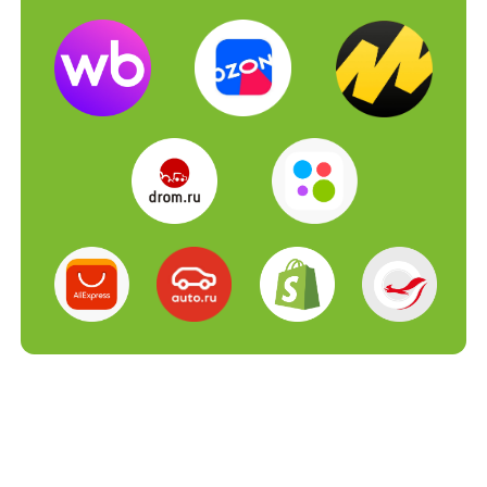
Кейсы
Интеграция Поставщик - Мой
Склад - Авито
и Яндекс.Диск по API
В этом кейсе реализовали комплексную
интеграцию
с 4 системами.
1. Товары и остатки от поставщика
загружаются по API
в МойСклад. Ежедневная синхронизация
товаров, цен и остатков.
2. Из МоегоСклада товары по API выгружаются
на Авито
3. Фотографии загружаются в Яндекс.Диск