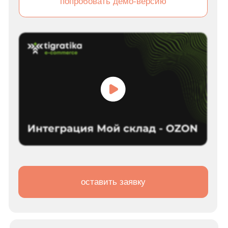
оставить заявку
Парсинг сайта поставщика и
загрузка товаров и фото в
МойСклад
Рассказываем, на что обратить внимание
при разработке парсера и загрузки
данных на свой сайт или в МойСклад.