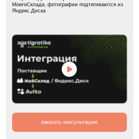
В этом кейсе мы разработали веб-сервис с
админ-панелью. Основные функции:
Полностью автоматический процесс
выгрузки товаров.
Актуализация остатков в режиме
реального времени.
Настройка шаблонов для описаний и
параметров товаров.
Возможность задать правила
фильтрации товаров, наценки и
автозамен.
попробовать демо-версию