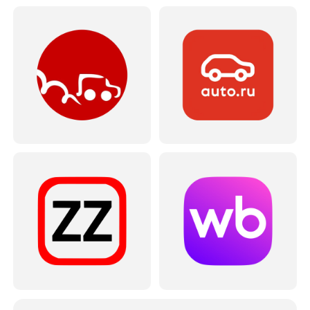
Бизнес.ру
+7-(499)-113-69-94
info@tigratika.ru
Услуги
Разработка виджетов для AmoCRM
Интеграции по API
Разработка технического задания
Equip.me
Разработка на Laravel и Vue.js
Разработка веб-приложений
Разработка Telegram-ботов
Разработка приложений и интеграций для Битрикс24
Интеграция с МойСклад
Интеграция поставщиков с маркетплейсами