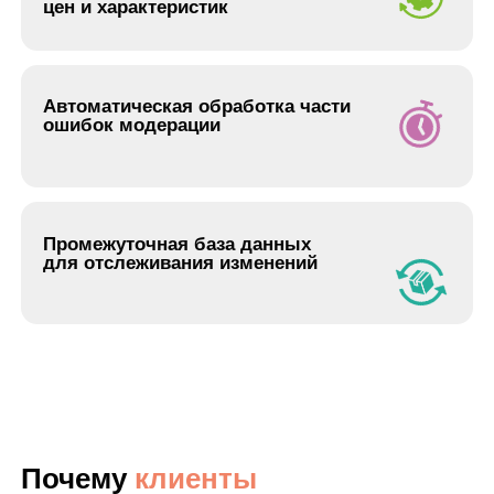
особенности бизнеса
Настраиваем индивидуальную логику,
а не просто “сшиваем данные”
Поддержка и сопровождение
После запуска остаёмся на связи и помогаем
поддерживать систему в рабочем состоянии
Кейс:
Автоматизация
выгрузки
200 000 товаров на
WILDBERRIES
Задача
: Клиент — магазин автозапчастей с
большим каталогом товаров. Необходимо было
настроить автоматическую выгрузку и ежедневное
обновление около 200 000 товаров на Wildberries.