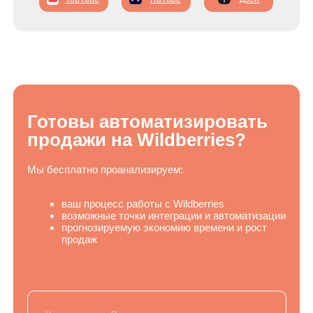
и кейы
Ozon
Telegram-бот
+7-(499)-113-69-94
info@tigratika.ru
Битрикс24
amoCRM
Услуги
Разработка виджетов для AmoCRM
Интеграции по API
Разработка технического задания
Разработка на Laravel и Vue.js
Разработка веб-приложений
Разработка Telegram-ботов
Разработка приложений и интеграций для Битрикс24