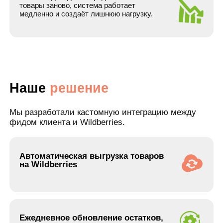
Почему
клиенты
выбирают
Tigratika
Работаем с нестандартными
задачами
Если готовые решения не подходят —
разрабатываем кастомную интеграцию под
конкретный бизнес.
Опыт интеграций
с маркетплейсами
Работаем с Wildberries, Ozon, Яндекс Маркет и
другими площадками.
Учитываем