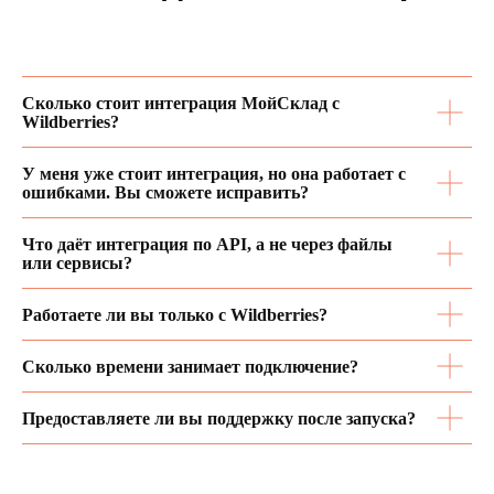
Интеграция СофтАвтоРазборки с маркетплейсами
Разработка ERP системы для завода
Админ-панель для брокеров и застройщиков
Сколько стоит интеграция МойСклад с
Wildberries?
наверх
У меня уже стоит интеграция, но она работает с
Все права защищены © 2025
ошибками. Вы сможете исправить?
Что даёт интеграция по API, а не через файлы
или сервисы?
Работаете ли вы только с Wildberries?
Сколько времени занимает подключение?
Предоставляете ли вы поддержку после запуска?