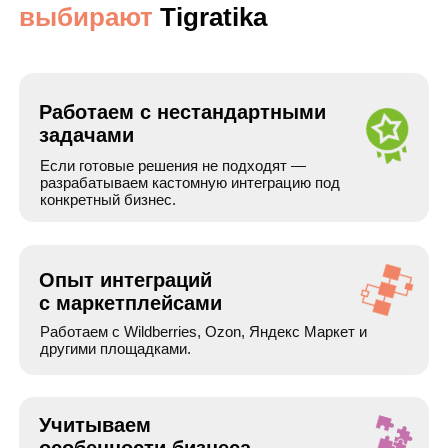
Что сделали:
Мы разработали кастомную
интеграцию между товарным фидом клиента и
Wildberries:
— Создали промежуточную базу данных для
отслеживания изменений
— Настроили ежедневную автоматическую
синхронизацию
— Реализовали обновление только изменённых
товаров
— Автоматизировали выгрузку остатков, цен и
характеристик
— Настроили правила обработки остатков и
распределения товаров по категориям
Результат:
Автоматизирована выгрузка около 200
000 товаров на Wildberries:
— Каталог обновляется ежедневно без участия
сотрудников
— Существенно сокращена ручная работа
— Ускорено обновление цен и остатков
— Снижено количество ошибок и черновиков при
модерации
— Уменьшена нагрузка на систему за счёт
обновления только изменённых данных
— Клиент получил стабильную интеграцию,
адаптированную под бизнес-процесс.