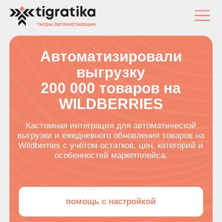
+7-(499)-113-69-94
Автоматизировали
выгрузку
200 000 товаров на
WILDBERRIES
Кастомная интеграция для автоматической
выгрузки и ежедневного обновления товаров на
Wildberries с учётом остатков, цен, категорий и
особенностей маркетплейса.
помощь с настройкой