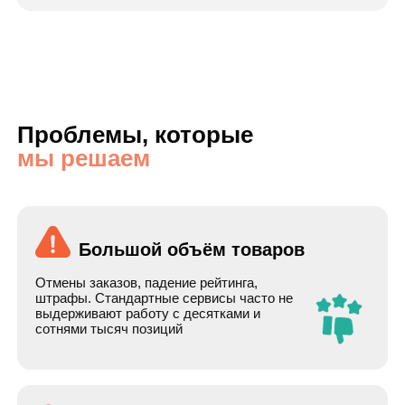
Ручное обновление остатков и
цен
Без автоматизации сотрудники тратят много
времени на обновление данных
Медленная выгрузка
Если каждый день передавать все
товары заново, система работает
медленно и создаёт лишнюю нагрузку.
Наше
решение